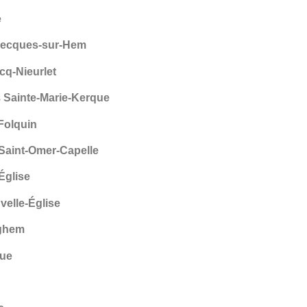
e
ecques-sur-Hem
q-Nieurlet
s
Sainte-Marie-Kerque
Folquin
Saint-Omer-Capelle
-Église
velle-Église
ghem
que