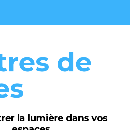
tres de
es
trer la lumière dans vos
espaces