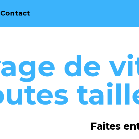
Contact
age de vi
outes taill
Faites en