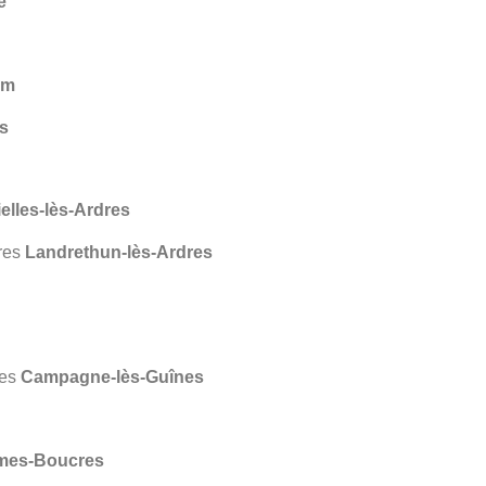
e
em
s
elles-lès-Ardres
tres
Landrethun-lès-Ardres
res
Campagne-lès-Guînes
mes-Boucres